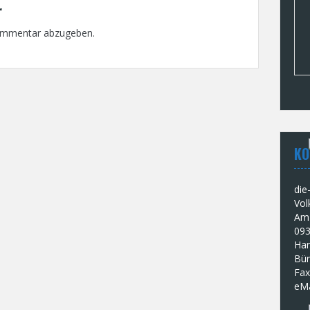
r
ommentar abzugeben.
KO
die
Vol
Am 
093
Han
Bür
Fax
eMa