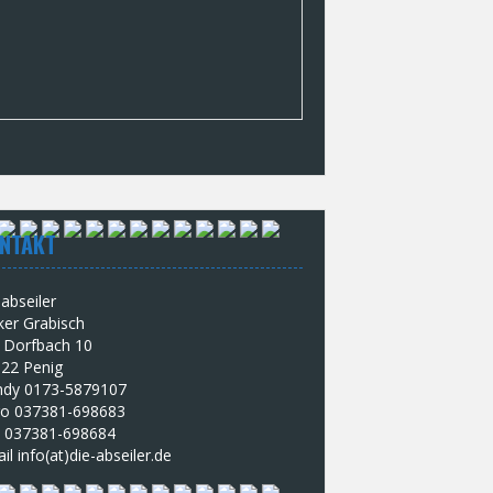
NTAKT
-abseiler
ker Grabisch
Dorfbach 10
22 Penig
dy 0173-5879107
o 037381-698683
 037381-698684
il info(at)die-abseiler.de