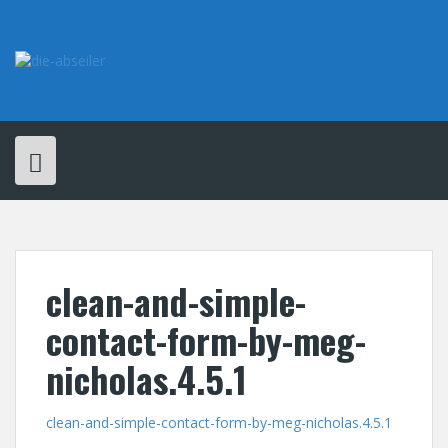
Skip
to
content
clean-and-simple-
contact-form-by-meg-
nicholas.4.5.1
clean-and-simple-contact-form-by-meg-nicholas.4.5.1