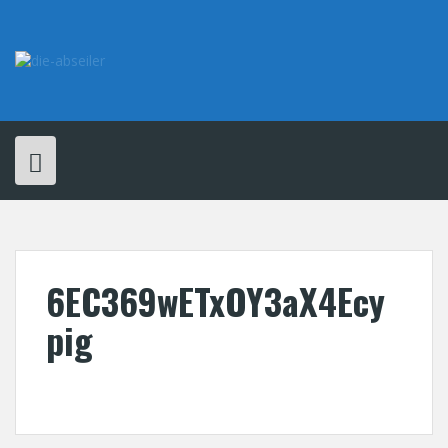
Skip
to
content
6EC369wETxOY3aX4Ecy
pig